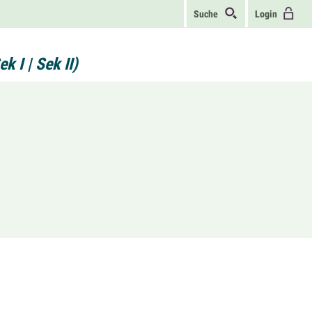
Suche
Login
 I | Sek II)