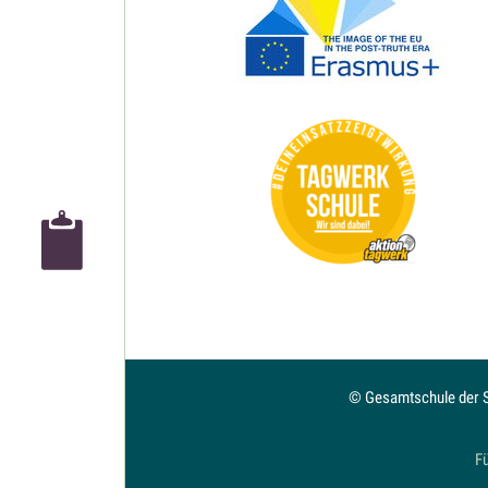
© Gesamtschule der St
Fü