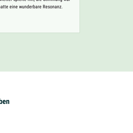
 hatte eine wunderbare Resonanz.
HULE
TSMARKT
eben