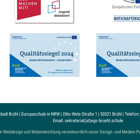
adt Brühl | Europaschule in NRW | Otto-Wels-Straße 1 | 50321 Brühl | Telefon:
Email: sekretariat(at)egs-bruehl.schule
r Webdesign und Webentwicklung verantwortlich unser Design- und Medien-P