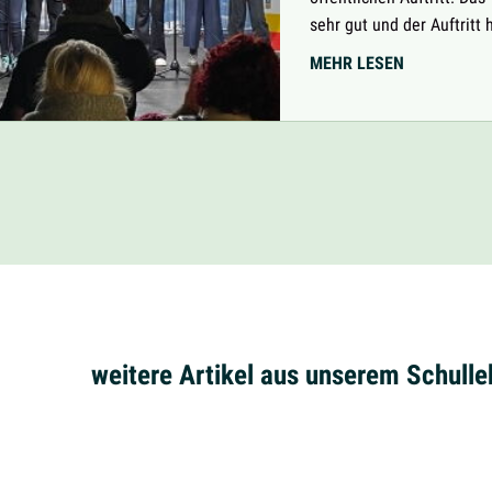
sehr gut und der Auftritt
CHOR
MEHR LESEN
DER
GESAMTSC
BRÜHL
AUF
DEM
WEIHNACH
IN
BRÜHL
weitere Artikel aus unserem Schull